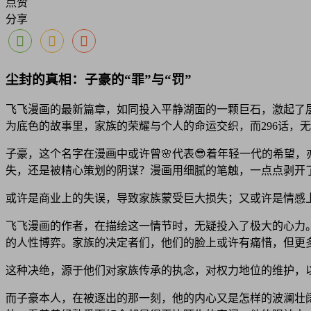
点赞
分享
尘封的真相：子豪的“罪”与“罚”
飞飞漫画的最新篇章，如同投入平静湖面的一颗巨石，激起了层
为底色的故事里，家族的荣耀与个人的命运交织，而296话，
子豪，这个名字在漫画中或许曾🌸代表😎着年轻一代的希望
失，还是被精心策划的阴谋？漫画用细腻的笔触，一点点剥开了
或许是商业上的失误，导致家族蒙受巨大损失；又或许是情感
飞飞漫画的作者，在描绘这一情节时，无疑投入了极大的心力
的人性博弈。家族的决定者们，他们的脸上或许有痛惜，但更
这种决绝，源于他们对家族传承的执念，对权力地位的维护，
而子豪本人，在被逐出的那一刻，他的内心又是怎样的波澜壮