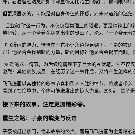
外，看着曾经熟悉而如今却显得无比陌生的家门，他的眼神中，
但更深层次的，可能是对自身价值的怀疑，对未来道路的迷茫
“赶出家门”这一行为，不仅仅是物理上的驱逐，更是精神上的
地扭转，从一个含着金钥匙出生的贵公子，沦为了一个身无分
飞飞漫画的魅力，恰恰在于它不让角色轻易倒下。子豪的被逐
己？他是否会找到新的力量，新的目标？他是否会揭竿而起，
296话的这一情节，为后续剧情埋下了巨大的🔥伏笔。它不
激烈？其他家族成员，在经历了这一事件后，又将产生怎样的
飞飞漫画以其独特的叙事节奏和引人入胜的情节，将读者带入
看到了在绝境中，个体可能迸发出的惊人力量。296话，是子豪
接下来的故事，注定更加精彩😀。
重生之路：子豪的蜕变与反击
子豪被赶出家门，绝非故事的终点，而是飞飞漫画为主角精心设