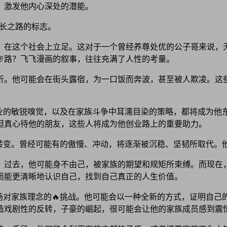
，激发他内心深处的潜能。
成长之路的标志。
，在这个社会上立足。这对于一个曾经养尊处优的公子哥来说，
🌸路？飞飞漫画的叙事，往往充满了人性的考量。
挫折。他可能会在街头露宿，为一口饭而奔波，甚至被人欺凌。这
商业的敏锐嗅觉，以及在家族斗争中耳濡目染的策略，都将成为他
但真心待他的朋友，这些人将成为他创业路上的重要助力。
转变。曾经可能有的傲慢、冲动，将逐渐被沉稳、坚韧所取代。
。过去，他可能身不由己，被家族的期望和规矩所束缚。而现在
而能更清晰地认识自己，找到自己真正的人生价值。
场对家族理念的🔥挑战。他可能会以一种全新的方式，证明自己
营造戏剧性的反转，子豪的崛起，很可能会让他的家族成员感到震