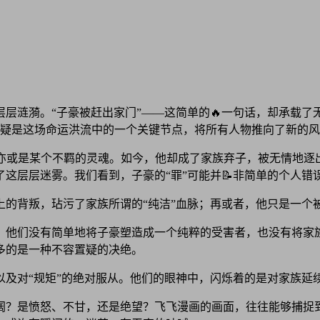
层涟漪。“子豪被赶出家门”——这简单的🔥一句话，却承载
无疑是这场命运洪流中的一个关键节点，将所有人物推向了新的
，亦或是某个不羁的灵魂。如今，他却成了家族弃子，被无情地逐
这层层迷雾。我们看到，子豪的“罪”可能并📝非简单的个人错
上的背叛，玷污了家族所谓的“纯洁”血脉；再或者，他只是一个
。他们没有简单地将子豪塑造成一个纯粹的受害者，也没有将家
多的是一种不容置疑的决绝。
以及对“规矩”的绝对服从。他们的眼神中，闪烁着的是对家族延
阔？是愤怒、不甘，还是绝望？飞飞漫画的画面，往往能够捕捉