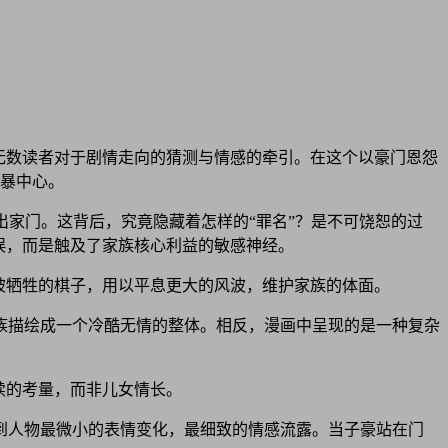
了无数读者对于剧情走向的猜测与情感的牵引。在这个以豪门恩怨
风暴中心。
出家门。这背后，究竟隐藏着怎样的“罪名”？是不可饶恕的过
误，而是触及了家族核心利益的敏感神经。
被牺牲的棋子，用以平息更大的风波，维护家族的体面。
族描绘成一个冷酷无情的整体。相反，漫画中呈现的是一种复杂
续的考量，而非儿女情长。
到人物最微小的表情变化，最细致的情感流露。当子豪站在门