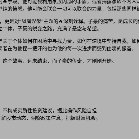
的🔥手段。他可能会利用家族内部的矛盾，或者揭露家族不为人
单纯的愤怒。他可能会联合一切可以联合的力量，包括那些同样
转折，更是对“凤凰涅槃”主题的🔥深刻诠释。子豪的痛苦，是成
立个体，子豪的蜕变之路，充满了悬念与希望。
更是关于个体如何在困境中寻找力量，如何在逆境中坚持自我，
读者在为他捏一把汗的也为他的每一次进步而感到由衷的振奋。
。这个故事，远未结束，而子豪的传奇，才刚刚开始。
，不构成实质性投资建议，据此操作风险自担
时了解股市动态，洞察政策信息，把握财富机会。