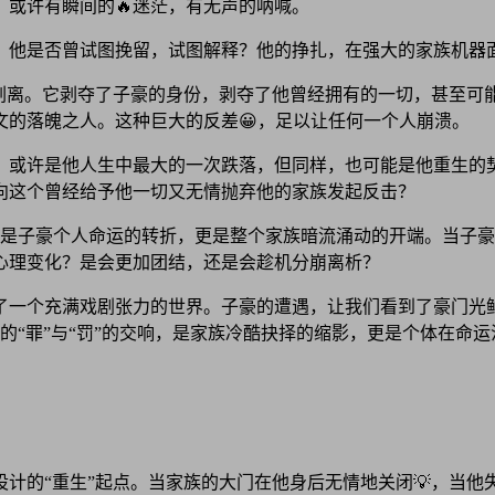
或许有瞬间的🔥迷茫，有无声的呐喊。
。他是否曾试图挽留，试图解释？他的挣扎，在强大的家族机器
剥离。它剥夺了子豪的身份，剥夺了他曾经拥有的一切，甚至可能
文的落魄之人。这种巨大的反差😀，足以让任何一个人崩溃。
，或许是他人生中最大的一次跌落，但同样，也可能是他重生的
向这个曾经给予他一切又无情抛弃他的家族发起反击？
仅仅是子豪个人命运的转折，更是整个家族暗流涌动的开端。当子
心理变化？是会更加团结，还是会趁机分崩离析？
了一个充满戏剧张力的世界。子豪的遭遇，让我们看到了豪门光鲜
的“罪”与“罚”的交响，是家族冷酷抉择的缩影，更是个体在命
计的“重生”起点。当家族的大门在他身后无情地关闭💡，当