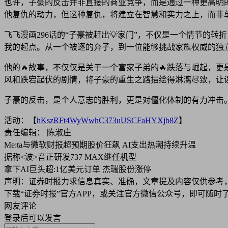
也许，子豪的反击并非直接的商业竞争，而是通过一种更高明
他复仇的动力，但这种复仇，将建立在智慧和实力之上，而非
飞飞漫画296话的“子豪被赶出💡家门”，不仅是一个情节的
我的起点。从一个被逐的弃子，到一位能够挑战家族权威的独
他的🔥故事，不仅仅是关于一个富家子弟的🔥跌落与崛起，
风和跌宕起伏的剧情，将子豪的重生之路描绘得淋漓尽致，让
子豪的反击，是个人意志的胜利，更是对僵化体制的有力冲击
活动：【
hKszRFt4WyWwhC373uUSCFaHYXjb8Z
】
责任编辑： 陈淑庄
Me:ta与微软财报超预期股价狂飙 AI支出热潮持续升温
据称<波>音正研发737 MAX继任机型
拿下AI巨头超:1亿美元订单 杰瑞股份涨停
声明：证券时报力求信息真实、准确，文章提及内容仅供参考
下载“证券时报”官方APP，或关注官方微信公众号，即可随
网友评论
登录
后可以发言