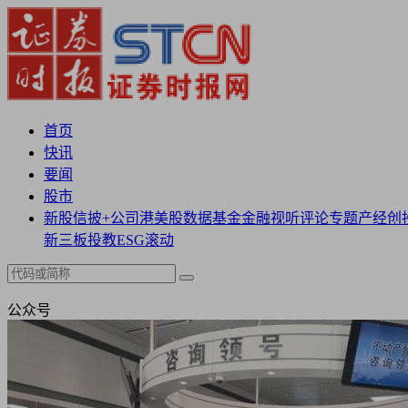
首页
快讯
要闻
股市
新股
信披+
公司
港美股
数据
基金
金融
视听
评论
专题
产经
创
新三板
投教
ESG
滚动
公众号