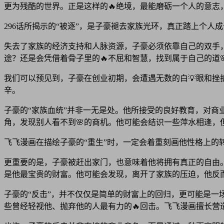
更为残酷的世界。正是这样的🔥绝境，最能磨砺一个人的意志
296话所揭示的“被逐”，是子豪褪去家族光环，真正踏上个人
失去了家族的经济支持和人脉资源，子豪必须依靠自己的双手
途？还是会凭借着骨子里的🔥不屈和智慧，找到属于自己的道
我们可以预见到，子豪在创业初期，会遭遇无数的白💡眼和
辛。
子豪的“家族血统”并非一无是处。他所接受的良好教育，对
角，发现别人看不到🌸的商机。他可能会结识一些萍水相逢，
飞飞漫画在描绘子豪的“重生”时，一定会着重刻画他性格上的
更重要的是，子豪被赶出家门，也意味着他将拥有真正的自由
是他最宝贵的财富。他可能会发现，离开了家族的压迫，他反
子豪的“反击”，并不仅仅是简单的财富上的回归，更可能是一
些曾经轻视他、抛弃他的人最有力的🔥回击。飞飞漫画擅长