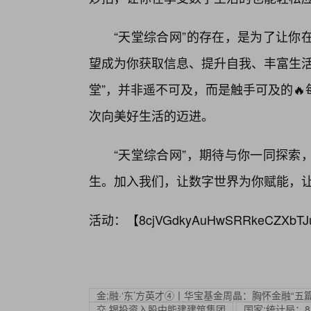
“天堂综合网”的存在，是为了让你
望成为你获取信息、提升自我、丰富生活
堂”，并非遥不可及，而是触手可及的
次向美好生活的迈进。
“天堂综合网”，期待与你一同探索
生。加入我们，让数字世界为你赋能，
活动：【
8cjVGdkyAuHwSRRkeCZXbTJ
金;融·‘东’方英才④丨华宝基金周晶：胸怀金融“
交,银投资入股中能建建筑集团
国家:统计局：