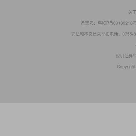
关
备案号：
粤ICP备09109218
违法和不良信息举报电话：0755-83
深圳证券
Copyright