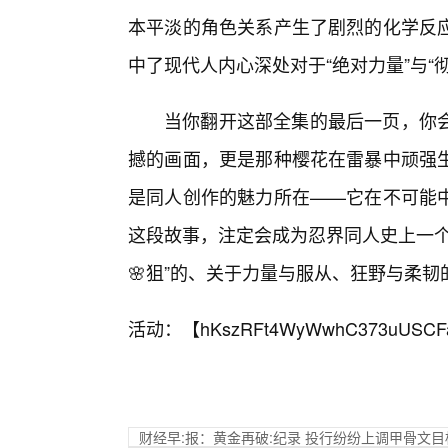
本平淡的角色关系产生了剧烈的化学反
中了现代人内心深处对于“绝对力量”与“
当你翻开这部全集的最后一页，你
撼的画面，更是那种樱花在雷暴中顽强
是同人创作的魅力所在——它在不可能
这段故事，注定会成为忍界同人史上一个
🌸狙”的、关于力量与服从、狂野与柔韧
活动：【
hKszRFt4WyWwhC373uUSCF
财经早:报：黄金再破:纪录 投行纷纷上调甲骨文目