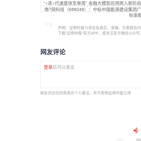
“<迭>代速度快至单周” 金融大模型应用跨入新阶
南?网科技（688248）：中标中国能源建设集团
标金额
声明：证券时报力求信息真实、准确，文章提及内
下载“证券时报”官方APP，或关注官方微信公众
网友评论
登录
后可以发言
网友评论仅供其表达个人看法，并不表明证券时报立场