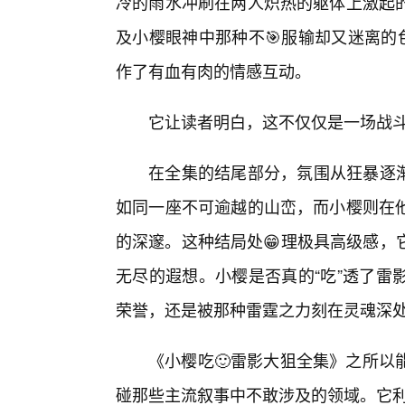
冷的雨水冲刷在两人炽热的躯体上激起
及小樱眼神中那种不🎯服输却又迷离的
作了有血有肉的情感互动。
它让读者明白，这不仅仅是一场战
在全集的结尾部分，氛围从狂暴逐渐
如同一座不可逾越的山峦，而小樱则在
的深邃。这种结局处😁理极具高级感，
无尽的遐想。小樱是否真的“吃”透了雷
荣誉，还是被那种雷霆之力刻在灵魂深
《小樱吃🙂雷影大狙全集》之所以
碰那些主流叙事中不敢涉及的领域。它利