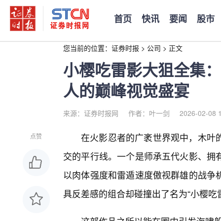
首页
快讯
要闻
股市
您当前的位置：
证券时报
>
公司
>
正文
小樱吃雷影大狙全集：
人的巅峰视觉盛宴
来源：证券时报网
作者：叶一剑
2026-02-08 
在火影忍者的广袤世界观中，木叶的
点赞
交的平行线。一个是师承五代火影、拥
以肉体强度和雷遁速度傲视群雄的战争
具反差感的组合却碰撞出了名为“小樱吃